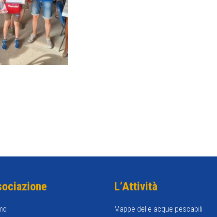
sociazione
L’Attività
mo
Mappe delle acque pescabili